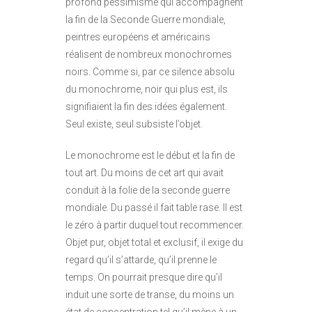
profond pessimisme qui accompagnent
la fin de la Seconde Guerre mondiale,
peintres européens et américains
réalisent de nombreux monochromes
noirs. Comme si, par ce silence absolu
du monochrome, noir qui plus est, ils
signifiaient la fin des idées également.
Seul existe, seul subsiste l’objet.
Le monochrome est le début et la fin de
tout art. Du moins de cet art qui avait
conduit à la folie de la seconde guerre
mondiale. Du passé il fait table rase. Il est
le zéro à partir duquel tout recommencer.
Objet pur, objet total et exclusif, il exige du
regard qu’il s’attarde, qu’il prenne le
temps. On pourrait presque dire qu’il
induit une sorte de transe, du moins un