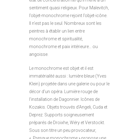
état de concentration tel qu’il mène à un
sentiment quasi religieux. Pour Malevitch,
l’objet-monochrome rejoint l’objet-icône.
Il n’est pas le seul. Nombreux sont les
peintres à établir un lien entre
monochrome et spiritualité,
monochrome et paix intérieure… ou
angoisse.
Le monochrome est objet et il est
immatérialité aussi : lumière bleue (Yves
Klein) projetée dans une galerie ou pour le
décor d’un opéra. Lumière rouge de
l’installation de Dagonnier. Icônes de
Kozakis. Objets trouvés d’Angeli, Cuda et
Deprez. Supports soigneusement
préparés de Droixhe, Wéry et Verstockt.
Sous son titre un peu provocateur,
« Presque monochrome » propose une