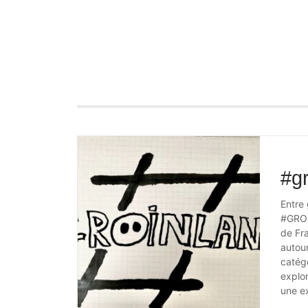
#g
Entre 
#GROI
de Fr
autour
catégo
explor
une ex