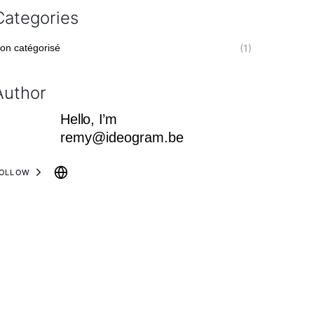
Categories
on catégorisé
(1)
Author
Hello, I’m
remy@ideogram.be
OLLOW