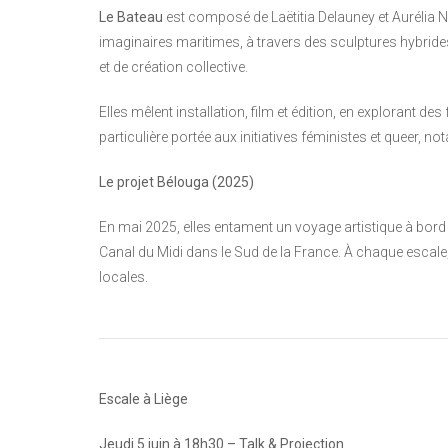
Le Bateau
est composé de Laëtitia Delauney et Aurélia N
imaginaires maritimes, à travers des sculptures hybrides
et de création collective.
Elles mêlent installation, film et édition, en explorant de
particulière portée aux initiatives féministes et queer, n
Le projet Bélouga (2025)
En mai 2025, elles entament un voyage artistique à bord
Canal du Midi dans le Sud de la France. À chaque escale
locales.
Escale à Liège
Jeudi 5 juin à 18h30 – Talk & Projection