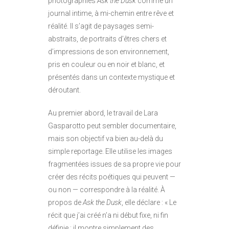
photographies
Ask the Dusk
comme un
journal intime, à mi-chemin entre rêve et
réalité. Il s’agit de paysages semi-
abstraits, de portraits d’êtres chers et
d’impressions de son environnement,
pris en couleur ou en noir et blanc, et
présentés dans un contexte mystique et
déroutant.
Au premier abord, le travail de Lara
Gasparotto peut sembler documentaire,
mais son objectif va bien au-delà du
simple reportage. Elle utilise les images
fragmentées issues de sa propre vie pour
créer des récits poétiques qui peuvent —
ou non — correspondre à la réalité. À
propos de
Ask the Dusk
, elle déclare : « Le
récit que j’ai créé n’a ni début fixe, ni fin
définie ; il montre simplement des