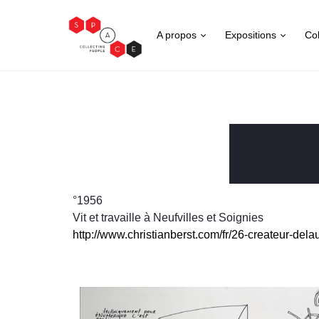
A propos
Expositions
Col
°1956
Vit et travaille à Neufvilles et Soignies
http://www.christianberst.com/fr/26-createur-del