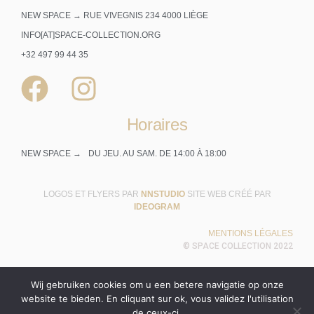
NEW SPACE → RUE VIVEGNIS 234 4000 LIÈGE
INFO[AT]SPACE-COLLECTION.ORG
+32 497 99 44 35
Horaires
NEW SPACE →
DU JEU. AU SAM. DE 14:00 À 18:00
LOGOS ET FLYERS PAR
NNSTUDIO
SITE WEB CRÉÉ PAR
IDEOGRAM
MENTIONS LÉGALES
© SPACE COLLECTION 2022
Wij gebruiken cookies om u een betere navigatie op onze
website te bieden. En cliquant sur ok, vous validez l'utilisation
de ceux-ci.