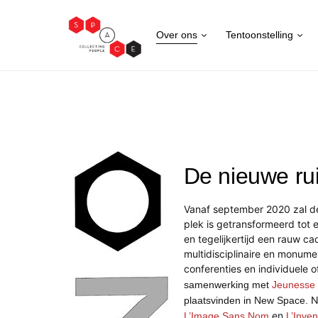
Over ons
Tentoonstelling
De nieuwe ru
Vanaf september
2020 zal d
plek is getransformeerd
tot 
en tegelijkertijd een rauw ca
multidisciplinaire en monume
conferenties en individuele o
samenwerking
met
Jeunesse e
N
plaatsvinden in New Space.
en
L’Image Sans Nom
L’Inven