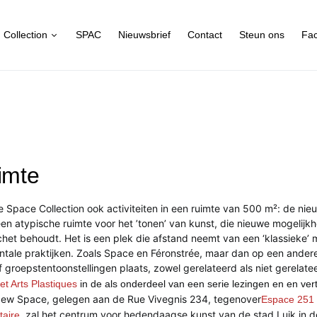
Collection
SPAC
Nieuwsbrief
Contact
Steun ons
Fa
imte
e Space Collection ook
activiteiten in een ruimte van 500 m²:
de nie
een atypische ruimte voor het ’tonen’ van kunst, die nieuwe mogelijk
chet behoudt. Het is een plek die afstand neemt van een ‘klassieke’ m
ntale praktijken. Zoals Space en Féronstrée, maar dan op een ander
f groepstentoonstellingen plaats, zowel gerelateerd als niet gerelate
t Arts Plastiques
in de
als onderdeel van een serie lezingen en
en vert
ew Space, gelegen aan de Rue Vivegnis 234, tegenover
Espace 251
, zal het centrum voor hedendaagse kunst van de stad Luik in d
taire