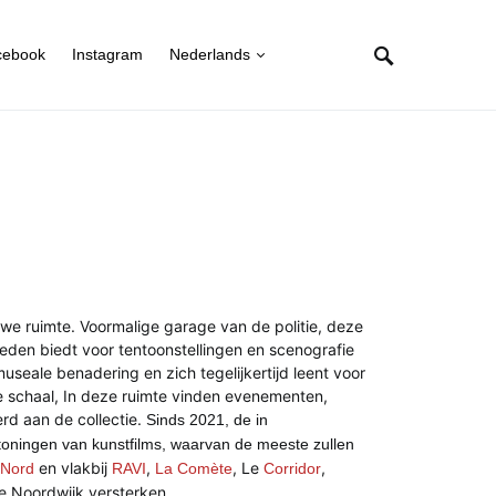
cebook
Instagram
Nederlands
uwe ruimte. Voormalige garage van de
politie, deze
heden biedt voor tentoonstellingen en scenografie
useale benadering en zich tegelijkertijd leent voor
e schaal,
In deze ruimte vinden evenementen,
erd aan de collectie.
Sinds
2021,
de
in
oningen van kunstfilms, waarvan de meeste zullen
en vlakbij
,
, Le
,
 Nord
RAVI
La Comète
Corridor
e Noordwijk versterken.