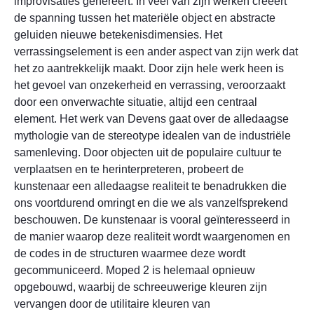
improvisaties genereert. In veel van zijn werken creëert
de spanning tussen het materiële object en abstracte
geluiden nieuwe betekenisdimensies. Het
verrassingselement is een ander aspect van zijn werk dat
het zo aantrekkelijk maakt. Door zijn hele werk heen is
het gevoel van onzekerheid en verrassing, veroorzaakt
door een onverwachte situatie, altijd een centraal
element. Het werk van Devens gaat over de alledaagse
mythologie van de stereotype idealen van de industriële
samenleving. Door objecten uit de populaire cultuur te
verplaatsen en te herinterpreteren, probeert de
kunstenaar een alledaagse realiteit te benadrukken die
ons voortdurend omringt en die we als vanzelfsprekend
beschouwen. De kunstenaar is vooral geïnteresseerd in
de manier waarop deze realiteit wordt waargenomen en
de codes in de structuren waarmee deze wordt
gecommuniceerd. Moped 2 is helemaal opnieuw
opgebouwd, waarbij de schreeuwerige kleuren zijn
vervangen door de utilitaire kleuren van