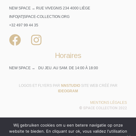
NEW SPACE → RUE VIVEGNIS 234 4000 LIÈGE
INFO[AT]SPACE-COLLECTION.ORG
+32 497 99 44 35
Horaires
NEW SPACE →
DU JEU. AU SAM. DE 14:00 À 18:00
LOGOS ET FLYERS PAR
NNSTUDIO
SITE WEB CRÉÉ PAR
IDEOGRAM
MENTIONS LÉGALES
© SPACE COLLECTION 2022
Wij gebruiken cookies om u een betere navigatie op onze
website te bieden. En cliquant sur ok, vous validez l'utilisation