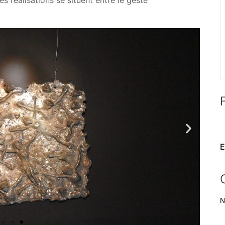
es réalisations se situent entre le geste
E
N