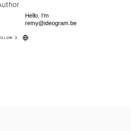
Author
Hello, I’m
remy@ideogram.be
OLLOW