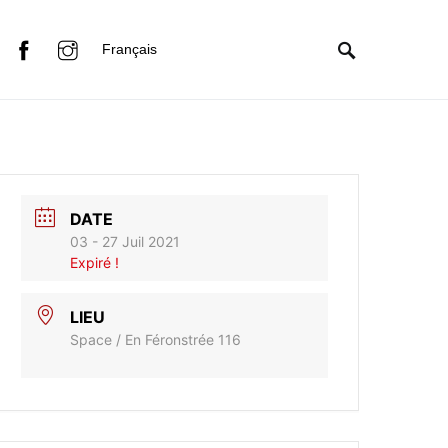
Français
DATE
03 - 27 Juil 2021
Expiré !
LIEU
Space / En Féronstrée 116