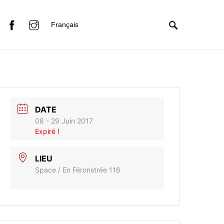
Français
DATE
08 - 29 Juin 2017
Expiré !
LIEU
Space / En Féronstrée 116