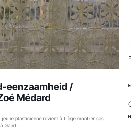
id-eenzaamheid /
E
 Zoé Médard
N
jeune plasticienne revient à Liège montrer ses
 à Gand.