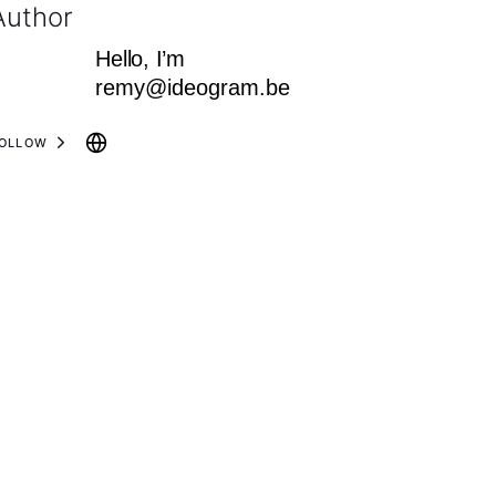
Author
Hello, I’m
remy@ideogram.be
OLLOW