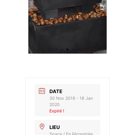
DATE
30 Nov 2019
- 18 Jan
2020
Expiré !
LIEU
Space / En Féronstrée