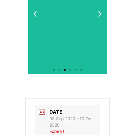
DATE
05 Sep 2020
- 10 Oct
2020
Expiré !