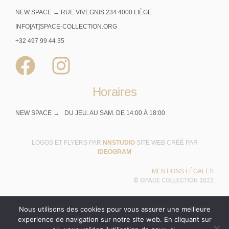
NEW SPACE → RUE VIVEGNIS 234 4000 LIÈGE
INFO[AT]SPACE-COLLECTION.ORG
+32 497 99 44 35
Horaires
NEW SPACE →
DU JEU. AU SAM. DE 14:00 À 18:00
LOGOS ET FLYERS PAR
NNSTUDIO
SITE WEB CRÉÉ PAR
IDEOGRAM
MENTIONS LÉGALES
© SPACE COLLECTION 2022
Nous utilisons des cookies pour vous assurer une meilleure
experience de navigation sur notre site web. En cliquant sur