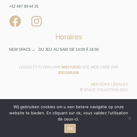
+32 497 99 44 35
Horaires
NEW SPACE →
DU JEU. AU SAM. DE 14:00 À 18:00
LOGOS ET FLYERS PAR
NNSTUDIO
SITE WEB CRÉÉ PAR
IDEOGRAM
MENTIONS LÉGALES
© SPACE COLLECTION 2022
Wij gebruiken cookies om u een betere navigatie op onze
website te bieden. En cliquant sur ok, vous validez l'utilisation
de ceux-ci.
Français
(
Frans
)
English
(
Engels
)
Nederlands
Ok