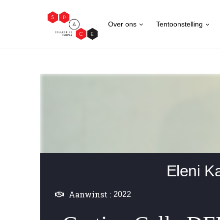
Over ons
Tentoonstelling
Eleni 
Aanwinst :
2022