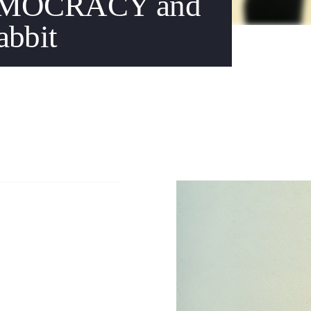
 DEMOCRACY and
abbit