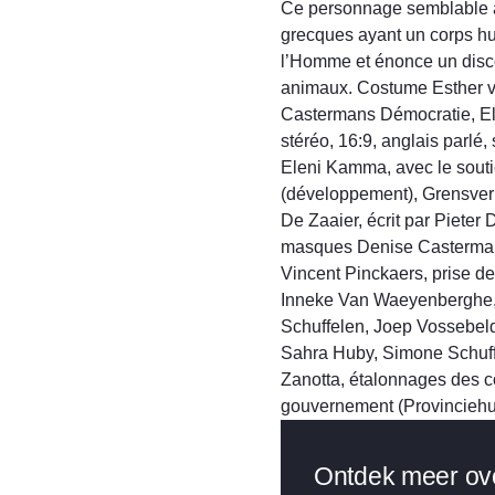
Ce personnage semblable au
grecques ayant un corps hu
l’Homme et énonce un disc
animaux. Costume Esther v
Castermans Démocratie, El
stéréo, 16:9, anglais parlé, 
Eleni Kamma, avec le sout
(développement), Grensver
De Zaaier, écrit par Pieter
masques Denise Castermans
Vincent Pinckaers, prise d
Inneke Van Waeyenberghe, 
Schuffelen, Joep Vossebeld
Sahra Huby, Simone Schuffe
Zanotta, étalonnages des co
gouvernement (Provinciehui
Ontdek meer ov