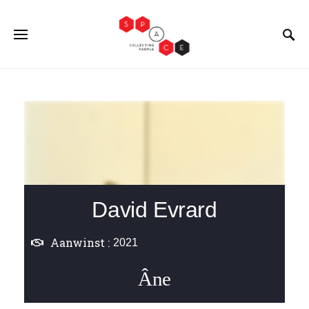
David Evrard
Aanwinst :
2021
Âne